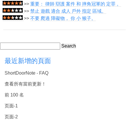
>>
重要： 律師 辯護 案件 和 摔角冠軍的 定罪 。
>>
禁止 遊戲 適合 成人 戶外 指定 區域。
>>
不要 爬過 障礙物， 你 小 猴子。
Search
最近新增的頁面
ShortDoorNote - FAQ
查看所有當前更新！
前 100 名
页面-1
页面-2