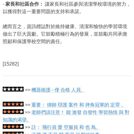
-
家長和社區合作：
讓家長和社區參與清潔學校環境的努力，
以獲得對這一重要問題的支持和承諾。
總而言之，資訊標誌對於維持健康、清潔和愉快的學習環境
做出了巨大貢獻。它鼓勵積極行為的發展，並鼓勵共同承擔
照顧和保護學校空間的責任。
[15282]
>>
機器維護 - 僅 合格 人員。
>>
重要： 律師 辯護 案件 和 摔角冠軍的 定罪 。
>>
老師們請注意！ 能 激發 自發性 學習熱情 與 對
知識的渴望。
>>
註： 飛行員 愛 空服員 和 也 鳥。