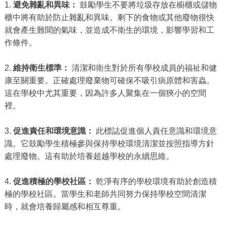
1.
避免雜亂和異味：
鼓勵學生不要將垃圾存放在櫥櫃或儲物
櫃中將有助於防止雜亂和異味。剩下的食物或其他廢物很快
就會產生難聞的氣味，並造成不衛生的環境，影響學習和工
作條件。
2.
維持衛生標準：
清潔和衛生對於所有學校成員的福祉和健
康至關重要。正確處理廢棄物可確保不吸引病原體和害蟲。
這在學校中尤其重要，因為許多人聚集在一個狹小的空間
裡。
3.
促進責任和環境意識：
此標誌促進個人責任意識和環境意
識。它鼓勵學生積極參與保持學校環境清潔並按照指導方針
處理廢物。這有助於培養超越學校的永續思維。
4.
促進積極的學校社區：
乾淨有序的學校環境有助於創造積
極的學校社區。當學生和老師共同努力保持學校空間清潔
時，就會培養歸屬感和相互尊重。