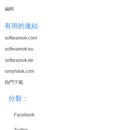
編輯
有用的連結
softwareok.com
softwareok.eu
softwareok.de
ismyhdok.com
熱門下載
分裂：
Facebook
Twitter