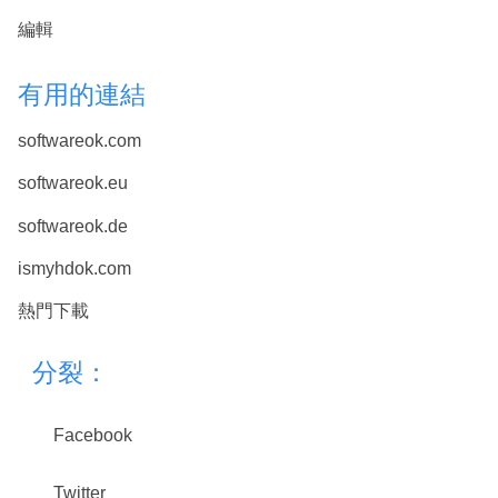
編輯
有用的連結
softwareok.com
softwareok.eu
softwareok.de
ismyhdok.com
熱門下載
分裂：
Facebook
Twitter