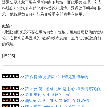
該通知要求您不要在場所內留下垃圾，而應妥善處理。它支
持場所的清潔並有助於維持美觀的環境。透過給予明確的指
示，她鼓勵負責任的行為並尊重空間的共享使用。
結論：
- 此通知提醒您不要在場所內留下垃圾，而應使用提供的垃圾
箱。它提高公共區域的清潔和秩序意識，並有助於維護良好
的環境。
[15205]
>>
請 保持 環境 清潔 和 正確處置 廢棄物 。
>>
請 不要 笑 - 這裡 足球 是用 心 和 激情來踢的。
>>
歡迎 來到 女性 神祕的 中心。
>>
無兒童 區域： 進入 僅 允許 在 好 心情。
>>
禁止 遊戲 適合 成人 戶外 指定 區域。