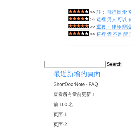
>>
註： 飛行員 愛 
>>
這裡 男人 可以 有
>>
重要： 律師 辯護
>>
這裡 酒 不是 醉
Search
最近新增的頁面
ShortDoorNote - FAQ
查看所有當前更新！
前 100 名
页面-1
页面-2