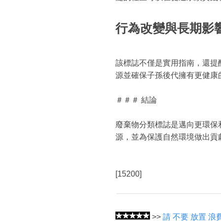
行為改變與長期影
該標誌不僅是實用指南，還提
源並確保子孫後代擁有更健康
＃＃＃ 結論
廢棄物分類標誌是邁向更環保
源，並為保護自然環境做出貢
[15200]
>>
請 不要 放置 浪