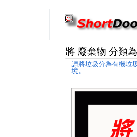
將 廢棄物 分類
請將垃圾分為有機垃
境。