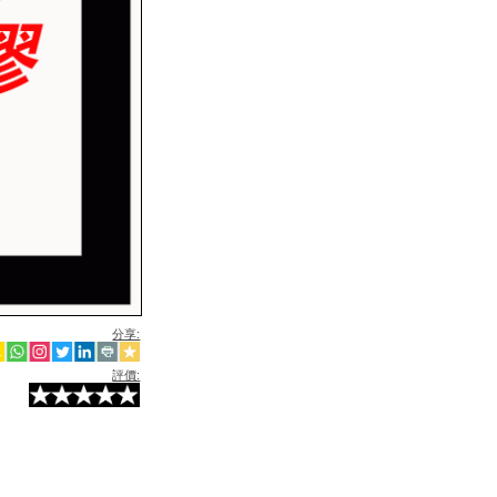
分享:
評價: