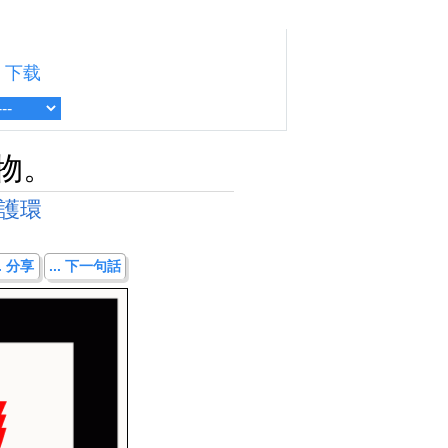
下载
棄物。
護環
.. 分享
... 下一句話