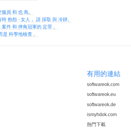
空服員 和 也 鳥。
時 抱怨 - 女人， 請 採取 與 冷靜。
 案件 和 摔角冠軍的 定罪 。
 而是 科學地檢查 。
有用的連結
softwareok.com
softwareok.eu
softwareok.de
ismyhdok.com
熱門下載