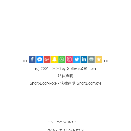
>>
<<
(c) 2001 - 2026 by SoftwareOK.com
法律声明
Short-Door-Note - 法律声明 ShortDoorNote
0.11
Perl: 5.036001
21241 / 1931 / 2026-08-08