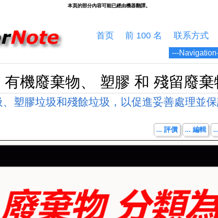
首页
前 100 名
联系方式
為 有機廢棄物、 塑膠 和 殘留廢
圾、塑膠垃圾和殘餘垃圾，以促進妥善處理並保
... 評價
... 編輯
.