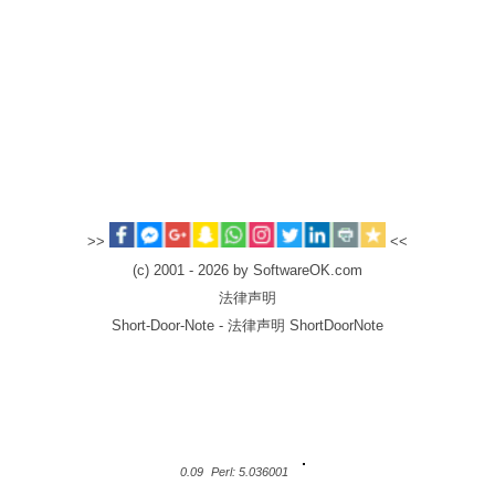
>>
<<
(c) 2001 - 2026 by SoftwareOK.com
法律声明
Short-Door-Note - 法律声明 ShortDoorNote
0.09
Perl: 5.036001