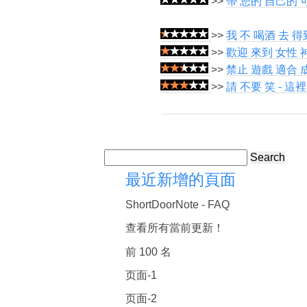
>>
帶 您的 自己的
>>
我 不 喝酒 去 得
>>
歡迎 來到 女性 
>>
禁止 遊戲 適合 
>>
請 不要 笑 - 這
Search
最近新增的頁面
ShortDoorNote - FAQ
查看所有當前更新！
前 100 名
页面-1
页面-2