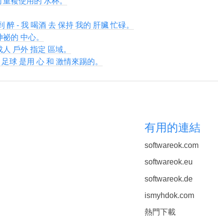
 可重複使用的 水杯。
到 醉 - 我 喝酒 去 保持 我的 肝臟 忙碌。
神祕的 中心。
成人 戶外 指定 區域。
裡 足球 是用 心 和 激情來踢的。
有用的連結
softwareok.com
softwareok.eu
softwareok.de
ismyhdok.com
熱門下載