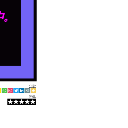
分享:
評價: