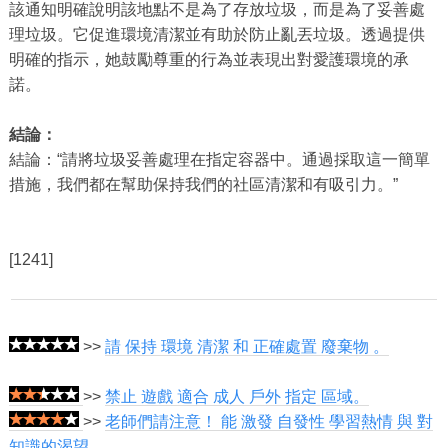
該通知明確說明該地點不是為了存放垃圾，而是為了妥善處
理垃圾。它促進環境清潔並有助於防止亂丟垃圾。透過提供
明確的指示，她鼓勵尊重的行為並表現出對愛護環境的承
諾。
結論：
結論：“請將垃圾妥善處理在指定容器中。通過採取這一簡單
措施，我們都在幫助保持我們的社區清潔和有吸引力。”
[1241]
>>
請 保持 環境 清潔 和 正確處置 廢棄物 。
>>
禁止 遊戲 適合 成人 戶外 指定 區域。
>>
老師們請注意！ 能 激發 自發性 學習熱情 與 對
知識的渴望。