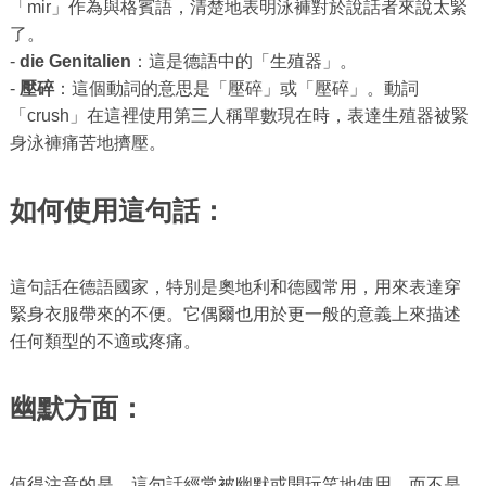
「mir」作為與格賓語，清楚地表明泳褲對於說話者來說太緊
了。
-
die Genitalien
：這是德語中的「生殖器」。
-
壓碎
：這個動詞的意思是「壓碎」或「壓碎」。動詞
「crush」在這裡使用第三人稱單數現在時，表達生殖器被緊
身泳褲痛苦地擠壓。
如何使用這句話：
這句話在德語國家，特別是奧地利和德國常用，用來表達穿
緊身衣服帶來的不便。它偶爾也用於更一般的意義上來描述
任何類型的不適或疼痛。
幽默方面：
值得注意的是，這句話經常被幽默或開玩笑地使用，而不是