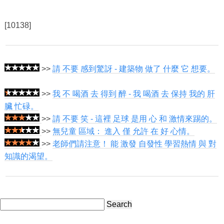
[10138]
>>
請 不要 感到驚訝 - 建築物 做了 什麼 它 想要。
>>
我 不 喝酒 去 得到 醉 - 我 喝酒 去 保持 我的 肝
臟 忙碌。
>>
請 不要 笑 - 這裡 足球 是用 心 和 激情來踢的。
>>
無兒童 區域： 進入 僅 允許 在 好 心情。
>>
老師們請注意！ 能 激發 自發性 學習熱情 與 對
知識的渴望。
Search