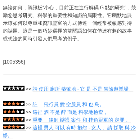
無論如何，資訊板“小心，目前正在進行解碼 G 點的研究”，鼓
勵您思考研究、科學的重要性和知識的局限性。它幽默地展
示瞭如何以尊重和資訊豐富的方式傳達一個經常被敏感對待
的話題。這是一個巧妙選擇的雙關語如何在傳達有趣的故事
或想法的同時引發人們思考的例子。
[1005356]
>>
請 使用 廁所 恭敬地 - 它 是 不是 冒險遊樂場。
>>
註： 飛行員 愛 空服員 和 也 鳥。
>>
這裡 酒 不是 醉 而是 科學地檢查 。
>>
重要： 律師 辯護 案件 和 摔角冠軍的 定罪 。
>>
這裡 男人 可以 有時 抱怨 - 女人， 請 採取 與 冷
靜。