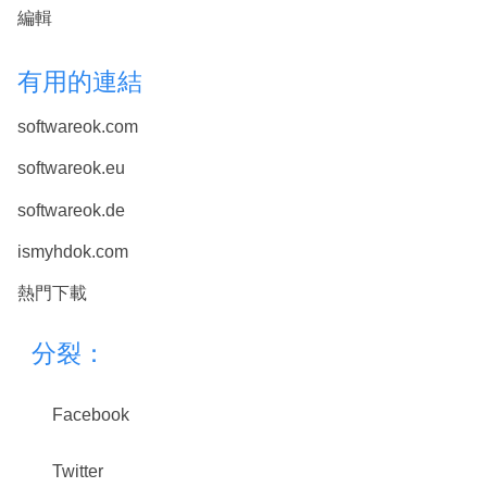
編輯
有用的連結
softwareok.com
softwareok.eu
softwareok.de
ismyhdok.com
熱門下載
分裂：
Facebook
Twitter