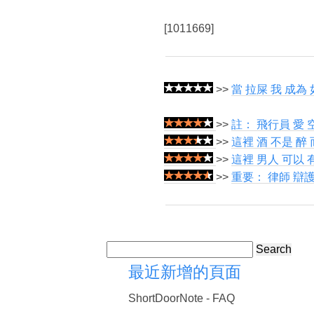
[1011669]
>>
當 拉屎 我 成為
>>
註： 飛行員 愛 
>>
這裡 酒 不是 醉
>>
這裡 男人 可以 有
>>
重要： 律師 辯護
Search
最近新增的頁面
ShortDoorNote - FAQ