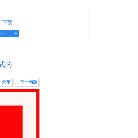
下载
式的
.. 分享
... 下一句話