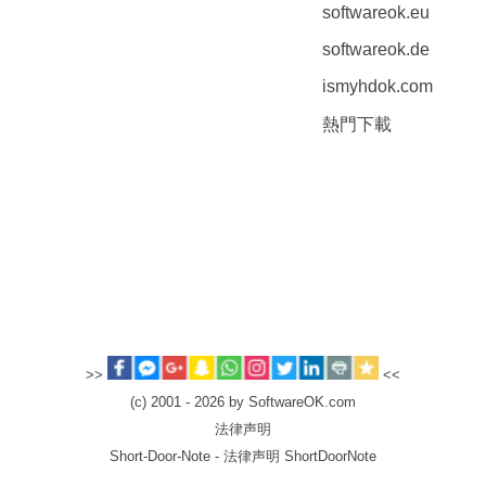
softwareok.eu
softwareok.de
ismyhdok.com
熱門下載
>>
<<
(c) 2001 - 2026 by SoftwareOK.com
法律声明
Short-Door-Note - 法律声明 ShortDoorNote