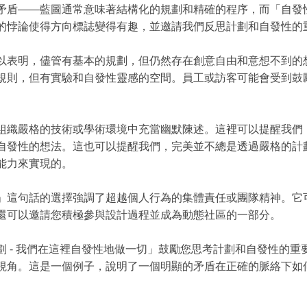
矛盾——藍圖通常意味著結構化的規劃和精確的程序，而「自發
的悖論使得方向標誌變得有趣，並邀請我們反思計劃和自發性的
以表明，儘管有基本的規劃，但仍然存在創意自由和意想不到的
規則，但有實驗和自發性靈感的空間。員工或訪客可能會受到鼓
組織嚴格的技術或學術環境中充當幽默陳述。這裡可以提醒我們
自發性的想法。這也可以提醒我們，完美並不總是透過嚴格的計
能力來實現的。
」這句話的選擇強調了超越個人行為的集體責任或團隊精神。它
還可以邀請您積極參與設計過程並成為動態社區的一部分。
劃 - 我們在這裡自發性地做一切」鼓勵您思考計劃和自發性的重
視角。這是一個例子，說明了一個明顯的矛盾在正確的脈絡下如