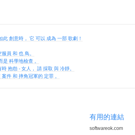
 如此 創意時， 它 可以 成為 一部 歌劇！
空服員 和 也 鳥。
 而是 科學地檢查 。
時 抱怨 - 女人， 請 採取 與 冷靜。
 案件 和 摔角冠軍的 定罪 。
有用的連結
softwareok.com