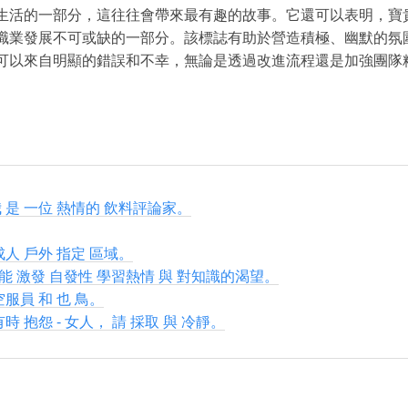
生活的一部分，這往往會帶來最有趣的故事。它還可以表明，寶
職業發展不可或缺的一部分。該標誌有助於營造積極、幽默的氛
可以來自明顯的錯誤和不幸，無論是透過改進流程還是加強團隊
我 是 一位 熱情的 飲料評論家。
成人 戶外 指定 區域。
能 激發 自發性 學習熱情 與 對知識的渴望。
空服員 和 也 鳥。
時 抱怨 - 女人， 請 採取 與 冷靜。