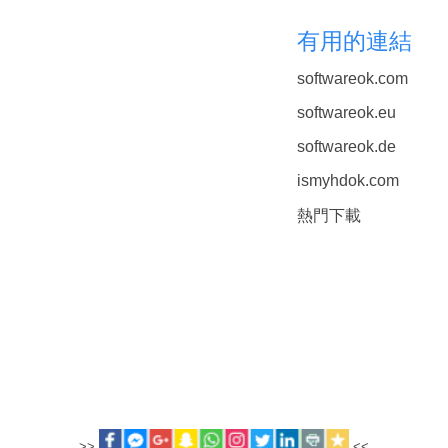
有用的連結
softwareok.com
softwareok.eu
softwareok.de
ismyhdok.com
熱門下載
>>
<<