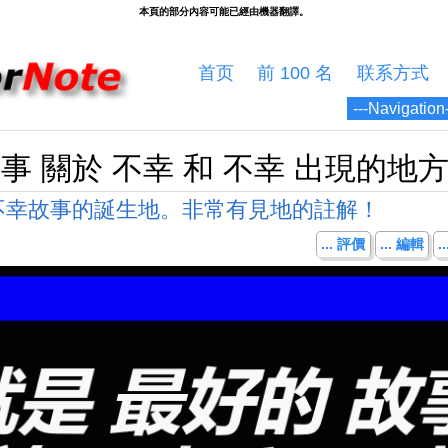
首页
前 100 名
联系方式
事 關於 不幸 和 不幸 出現的地
不幸故事的誕生地。非常有見地的註解！
... 評價
... 編輯
.