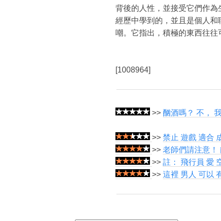
背後的人性，並接受它們作為
經歷中學到的，並且是個人和
嘲。它指出，積極的東西往往
[1008964]
>>
酗酒嗎？ 不， 
>>
禁止 遊戲 適合 
>>
老師們請注意！ 
>>
註： 飛行員 愛 
>>
這裡 男人 可以 有