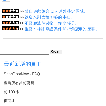
>>
禁止 遊戲 適合 成人 戶外 指定 區域。
>>
歡迎 來到 女性 神祕的 中心。
>>
不要 爬過 障礙物， 你 小 猴子。
>>
重要： 律師 辯護 案件 和 摔角冠軍的 定罪 。
Search
最近新增的頁面
ShortDoorNote - FAQ
查看所有當前更新！
前 100 名
页面-1