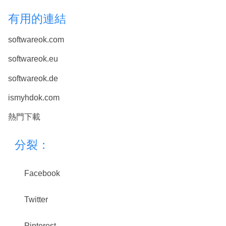
有用的連結
softwareok.com
softwareok.eu
softwareok.de
ismyhdok.com
熱門下載
分裂：
Facebook
Twitter
Pinterest