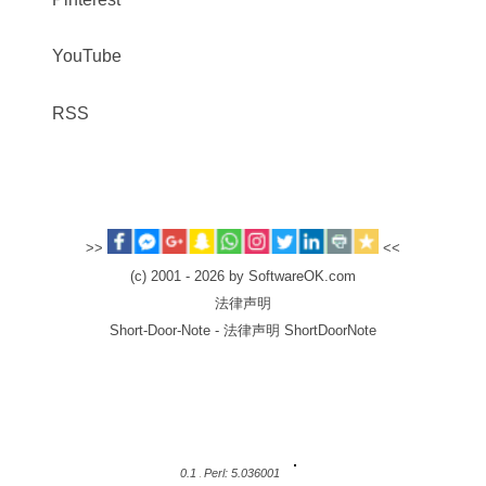
YouTube
RSS
>>
<<
(c) 2001 - 2026 by SoftwareOK.com
法律声明
Short-Door-Note - 法律声明 ShortDoorNote
0.1
Perl: 5.036001