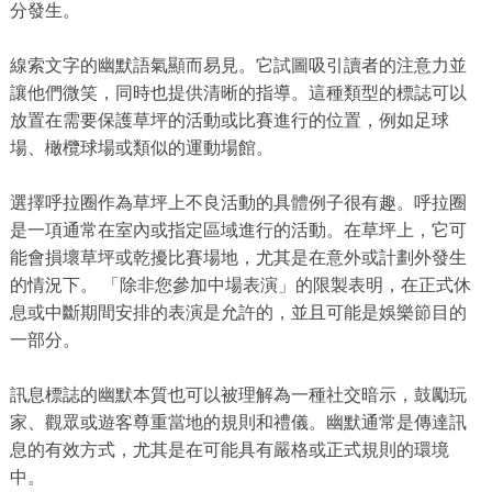
分發生。
線索文字的幽默語氣顯而易見。它試圖吸引讀者的注意力並
讓他們微笑，同時也提供清晰的指導。這種類型的標誌可以
放置在需要保護草坪的活動或比賽進行的位置，例如足球
場、橄欖球場或類似的運動場館。
選擇呼拉圈作為草坪上不良活動的具體例子很有趣。呼拉圈
是一項通常在室內或指定區域進行的活動。在草坪上，它可
能會損壞草坪或乾擾比賽場地，尤其是在意外或計劃外發生
的情況下。 「除非您參加中場表演」的限製表明，在正式休
息或中斷期間安排的表演是允許的，並且可能是娛樂節目的
一部分。
訊息標誌的幽默本質也可以被理解為一種社交暗示，鼓勵玩
家、觀眾或遊客尊重當地的規則和禮儀。幽默通常是傳達訊
息的有效方式，尤其是在可能具有嚴格或正式規則的環境
中。