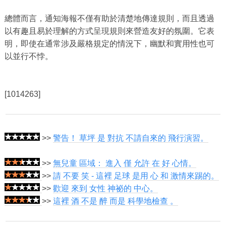
總體而言，通知海報不僅有助於清楚地傳達規則，而且透過
以有趣且易於理解的方式呈現規則來營造友好的氛圍。它表
明，即使在通常涉及嚴格規定的情況下，幽默和實用性也可
以並行不悖。
[1014263]
>>
警告！ 草坪 是 對抗 不請自來的 飛行演習。
>>
無兒童 區域： 進入 僅 允許 在 好 心情。
>>
請 不要 笑 - 這裡 足球 是用 心 和 激情來踢的。
>>
歡迎 來到 女性 神祕的 中心。
>>
這裡 酒 不是 醉 而是 科學地檢查 。