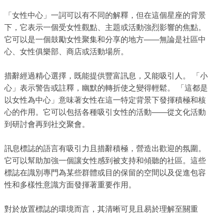
「女性中心」一詞可以有不同的解釋，但在這個星座的背景
下，它表示一個受女性觀點、主題或活動強烈影響的焦點。
它可以是一個鼓勵女性聚集和分享的地方——無論是社區中
心、女性俱樂部、商店或活動場所。
措辭經過精心選擇，既能提供豐富訊息，又能吸引人。 「小
心」表示警告或註釋，幽默的轉折使之變得輕鬆。 「這都是
以女性為中心」意味著女性在這一特定背景下發揮積極和核
心的作用。它可以包括各種吸引女性的活動——從文化活動
到研討會再到社交聚會。
訊息標誌的語言有吸引力且措辭積極，營造出歡迎的氛圍。
它可以幫助加強一個讓女性感到被支持和傾聽的社區。這些
標誌在識別專門為某些群體或目的保留的空間以及促進包容
性和多樣性意識方面發揮著重要作用。
對於放置標誌的環境而言，其清晰可見且易於理解至關重