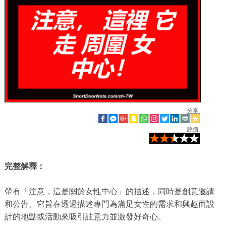
分享:
評價:
完整解釋：
帶有「注意，這是關於女性中心」的描述，同時是創意邀請
和公告。它旨在透過描述專門為滿足女性的需求和興趣而設
計的地點或活動來吸引註意力並激發好奇心。