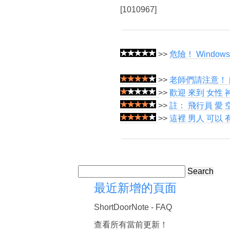
[1010967]
>>
危險！ Window
>>
老師們請注意！ 
>>
歡迎 來到 女性 
>>
註： 飛行員 愛 
>>
這裡 男人 可以 有
Search
最近新增的頁面
ShortDoorNote - FAQ
查看所有當前更新！