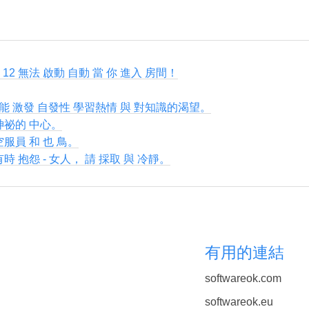
s 12 無法 啟動 自動 當 你 進入 房間！
能 激發 自發性 學習熱情 與 對知識的渴望。
神祕的 中心。
空服員 和 也 鳥。
時 抱怨 - 女人， 請 採取 與 冷靜。
有用的連結
softwareok.com
softwareok.eu