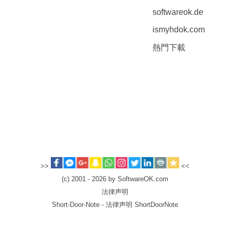
softwareok.de
ismyhdok.com
熱門下載
>>
<<
(c) 2001 - 2026 by SoftwareOK.com
法律声明
Short-Door-Note - 法律声明 ShortDoorNote