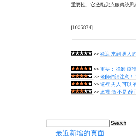
重要性。它激勵您克服傳統思
[1005874]
>>
歡迎 來到 男人的
>>
重要： 律師 辯護
>>
老師們請注意！ 
>>
這裡 男人 可以 有
>>
這裡 酒 不是 醉
Search
最近新增的頁面