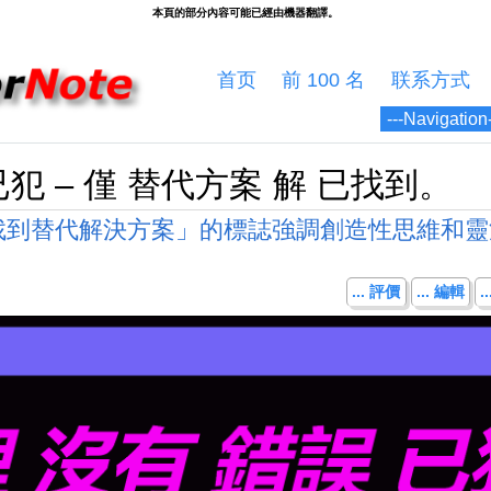
首页
前 100 名
联系方式
已犯 – 僅 替代方案 解 已找到。
找到替代解決方案」的標誌強調創造性思維和靈
。
... 評價
... 編輯
.