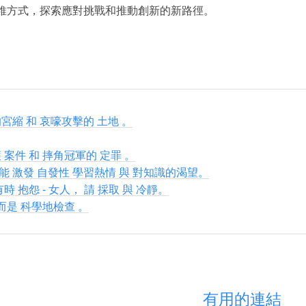
維方式，探索應對挑戰和推動創新的新路徑。
宮縮 和 哀嚎攻擊的 土地 。
 案件 和 摔角冠軍的 定罪 。
能 激發 自發性 學習熱情 與 對知識的渴望。
時 抱怨 - 女人， 請 採取 與 冷靜。
 而是 科學地檢查 。
有用的連結