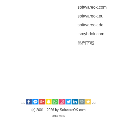
softwareok.com
softwareok.eu
softwareok.de
ismyhdok.com
熱門下載
>>
<<
(c) 2001 - 2026 by SoftwareOK.com
法律声明