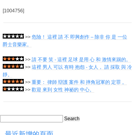
[1004756]
>>
危險！ 這裡 請 不 即興創作 – 除非 你 是 一位
爵士音樂家。
>>
請 不要 笑 - 這裡 足球 是用 心 和 激情來踢的。
>>
這裡 男人 可以 有時 抱怨 - 女人， 請 採取 與 冷
靜。
>>
重要： 律師 辯護 案件 和 摔角冠軍的 定罪 。
>>
歡迎 來到 女性 神祕的 中心。
Search
最近新增的頁面