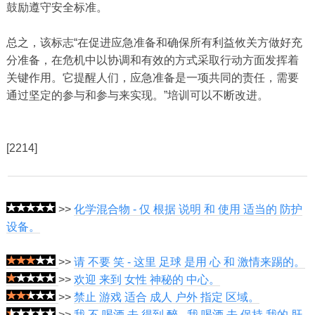
鼓励遵守安全标准。
总之，该标志“在促进应急准备和确保所有利益攸关方做好充
分准备，在危机中以协调和有效的方式采取行动方面发挥着
关键作用。它提醒人们，应急准备是一项共同的责任，需要
通过坚定的参与和参与来实现。”培训可以不断改进。
[2214]
>>
化学混合物 - 仅 根据 说明 和 使用 适当的 防护
设备。
>>
请 不要 笑 - 这里 足球 是用 心 和 激情来踢的。
>>
欢迎 来到 女性 神秘的 中心。
>>
禁止 游戏 适合 成人 户外 指定 区域。
>>
我 不 喝酒 去 得到 醉 - 我 喝酒 去 保持 我的 肝