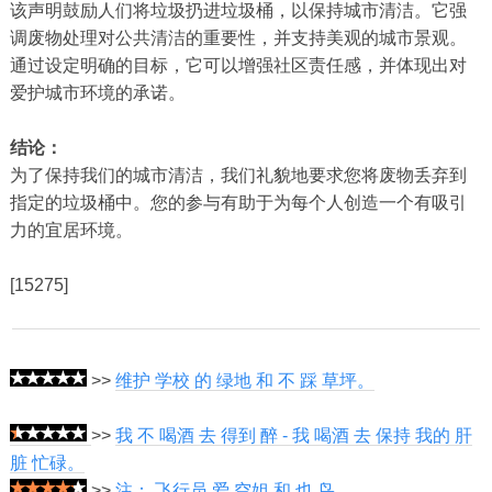
该声明鼓励人们将垃圾扔进垃圾桶，以保持城市清洁。它强
调废物处理对公共清洁的重要性，并支持美观的城市景观。
通过设定明确的目标，它可以增强社区责任感，并体现出对
爱护城市环境的承诺。
结论：
为了保持我们的城市清洁，我们礼貌地要求您将废物丢弃到
指定的垃圾桶中。您的参与有助于为每个人创造一个有吸引
力的宜居环境。
[15275]
>>
维护 学校 的 绿地 和 不 踩 草坪。
>>
我 不 喝酒 去 得到 醉 - 我 喝酒 去 保持 我的 肝
脏 忙碌。
>>
注： 飞行员 爱 空姐 和 也 鸟。