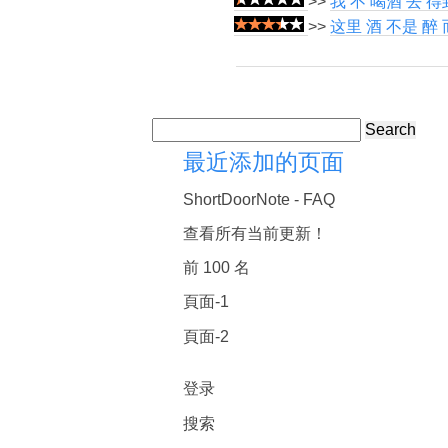
>>
我 不 喝酒 去 得
>>
这里 酒 不是 醉
Search
最近添加的页面
ShortDoorNote - FAQ
查看所有当前更新！
前 100 名
頁面-1
頁面-2
登录
搜索