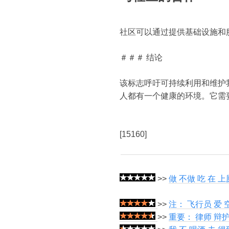
社区可以通过提供基础设施和
＃＃＃ 结论
该标志呼吁可持续利用和维护
人都有一个健康的环境。它需
[15160]
>>
做 不做 吃 在 
>>
注： 飞行员 爱 
>>
重要： 律师 辩护