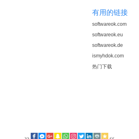
有用的链接
softwareok.com
softwareok.eu
softwareok.de
ismyhdok.com
热门下载
>>
<<