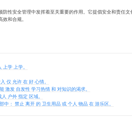
预防性安全管理中发挥着至关重要的作用。它提倡安全和责任文
高效和合规。
入 上学 上学。
入 仅 允许 在 好 心情。
能 激发 自发性 学习热情 和 对知识的渴求。
成人 户外 指定 区域。
中： 禁止 离开 的 卫生用品 或 个人 物品 在 游乐区。