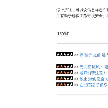
综上所述，可以说信息标志在
并有助于确保工作环境安全、
[15094]
>>
擦 鞋子 之前 进
>>
无儿童 区域： 进
>>
老师们请注意！ 
>>
禁止 游戏 适合 
>>
在 浪荡公子俱乐部