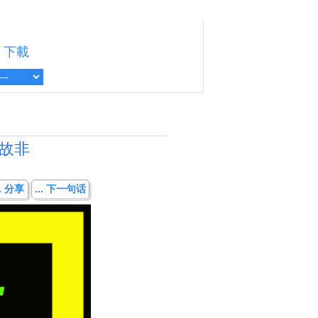
下載
故非
.. 分享
... 下一句话