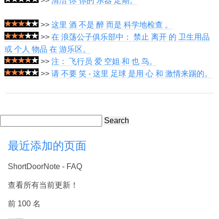
>>
清洁 你 你的 乐器 定期。
>>
这里 酒 不是 醉 而是 科学地检查 。
>>
在 浪荡公子俱乐部中： 禁止 离开 的 卫生用品
或 个人 物品 在 游乐区。
>>
注： 飞行员 爱 空姐 和 也 鸟。
>>
请 不要 笑 - 这里 足球 是用 心 和 激情来踢的。
Search
最近添加的页面
ShortDoorNote - FAQ
查看所有当前更新！
前 100 名