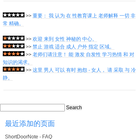
>>
重要： 我 认为 在 性教育课上 老师解释 一切 非
常 精确。
>>
欢迎 来到 女性 神秘的 中心。
>>
禁止 游戏 适合 成人 户外 指定 区域。
>>
老师们请注意！ 能 激发 自发性 学习热情 和 对
知识的渴求。
>>
这里 男人 可以 有时 抱怨 - 女人， 请 采取 与 冷
静。
Search
最近添加的页面
ShortDoorNote - FAQ