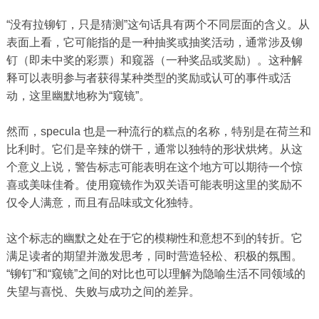
“没有拉铆钉，只是猜测”这句话具有两个不同层面的含义。从
表面上看，它可能指的是一种抽奖或抽奖活动，通常涉及铆
钉（即未中奖的彩票）和窥器（一种奖品或奖励）。这种解
释可以表明参与者获得某种类型的奖励或认可的事件或活
动，这里幽默地称为“窥镜”。
然而，specula 也是一种流行的糕点的名称，特别是在荷兰和
比利时。它们是辛辣的饼干，通常以独特的形状烘烤。从这
个意义上说，警告标志可能表明在这个地方可以期待一个惊
喜或美味佳肴。使用窥镜作为双关语可能表明这里的奖励不
仅令人满意，而且有品味或文化独特。
这个标志的幽默之处在于它的模糊性和意想不到的转折。它
满足读者的期望并激发思考，同时营造轻松、积极的氛围。
“铆钉”和“窥镜”之间的对比也可以理解为隐喻生活不同领域的
失望与喜悦、失败与成功之间的差异。