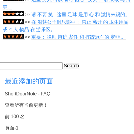
静。
>>
请 不要 笑 - 这里 足球 是用 心 和 激情来踢的。
>>
在 浪荡公子俱乐部中： 禁止 离开 的 卫生用品
或 个人 物品 在 游乐区。
>>
重要： 律师 辩护 案件 和 摔跤冠军的 定罪 。
Search
最近添加的页面
ShortDoorNote - FAQ
查看所有当前更新！
前 100 名
頁面-1