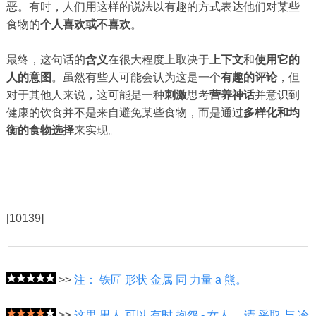
恶。有时，人们用这样的说法以有趣的方式表达他们对某些
食物的
个人喜欢或不喜欢
。
最终，这句话的
含义
在很大程度上取决于
上下文
和
使用它的
人的意图
。虽然有些人可能会认为这是一个
有趣的评论
，但
对于其他人来说，这可能是一种
刺激
思考
营养神话
并意识到
健康的饮食并不是来自避免某些食物，而是通过
多样化和均
衡的食物选择
来实现。
[10139]
>>
注： 铁匠 形状 金属 同 力量 a 熊。
>>
这里 男人 可以 有时 抱怨 - 女人， 请 采取 与 冷