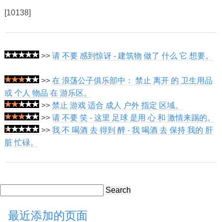
[10138]
>>
请 不要 感到惊讶 - 建筑物 做了 什么 它 想要。
>>
在 浪荡公子俱乐部中： 禁止 离开 的 卫生用品
或 个人 物品 在 游乐区。
>>
禁止 游戏 适合 成人 户外 指定 区域。
>>
请 不要 笑 - 这里 足球 是用 心 和 激情来踢的。
>>
我 不 喝酒 去 得到 醉 - 我 喝酒 去 保持 我的 肝
脏 忙碌。
Search
最近添加的页面