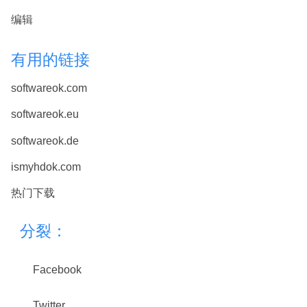
编辑
有用的链接
softwareok.com
softwareok.eu
softwareok.de
ismyhdok.com
热门下载
分裂：
Facebook
Twitter