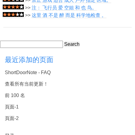
>>
禁止 游戏 适合 成人 户外 指定 区域。
>>
注： 飞行员 爱 空姐 和 也 鸟。
>>
这里 酒 不是 醉 而是 科学地检查 。
Search
最近添加的页面
ShortDoorNote - FAQ
查看所有当前更新！
前 100 名
頁面-1
頁面-2