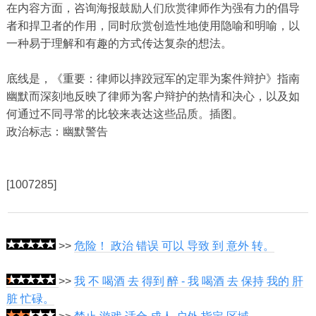
在内容方面，咨询海报鼓励人们欣赏律师作为强有力的倡导
者和捍卫者的作用，同时欣赏创造性地使用隐喻和明喻，以
一种易于理解和有趣的方式传达复杂的想法。
底线是，《重要：律师以摔跤冠军的定罪为案件辩护》指南
幽默而深刻地反映了律师为客户辩护的热情和决心，以及如
何通过不同寻常的比较来表达这些品质。插图。
政治标志：幽默警告
[1007285]
>>
危险！ 政治 错误 可以 导致 到 意外 转。
>>
我 不 喝酒 去 得到 醉 - 我 喝酒 去 保持 我的 肝
脏 忙碌。