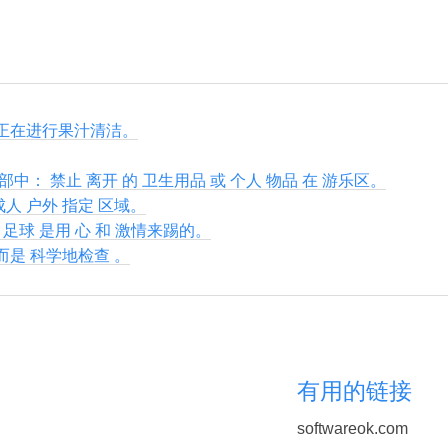
正在进行果汁清洁。
中： 禁止 离开 的 卫生用品 或 个人 物品 在 游乐区。
成人 户外 指定 区域。
里 足球 是用 心 和 激情来踢的。
 而是 科学地检查 。
有用的链接
softwareok.com