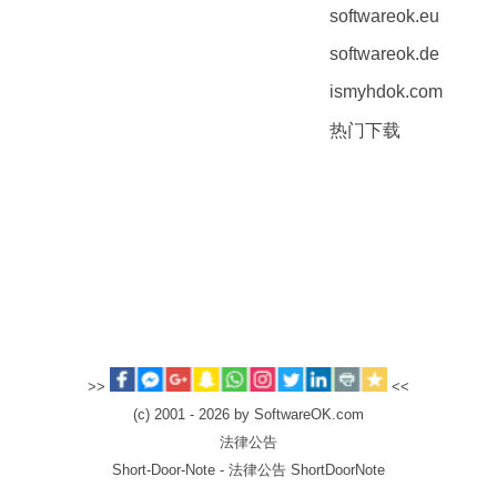
softwareok.eu
softwareok.de
ismyhdok.com
热门下载
>>
<<
(c) 2001 - 2026 by SoftwareOK.com
法律公告
Short-Door-Note - 法律公告 ShortDoorNote