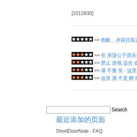
[1012830]
>>
抱歉，冰箱目前
>>
在 浪荡公子俱乐部
>>
禁止 游戏 适合 
>>
请 不要 笑 - 这
>>
这里 酒 不是 醉
Search
最近添加的页面
ShortDoorNote - FAQ