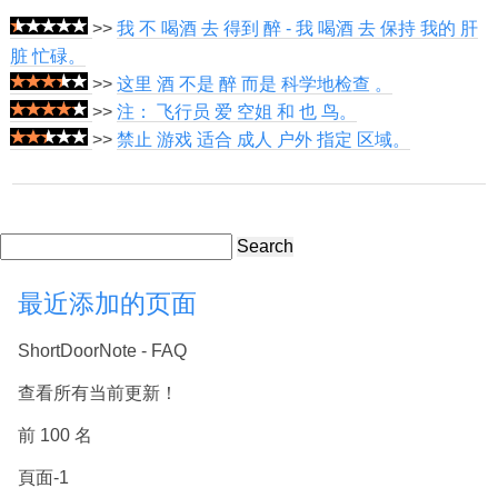
>>
我 不 喝酒 去 得到 醉 - 我 喝酒 去 保持 我的 肝
脏 忙碌。
>>
这里 酒 不是 醉 而是 科学地检查 。
>>
注： 飞行员 爱 空姐 和 也 鸟。
>>
禁止 游戏 适合 成人 户外 指定 区域。
Search
最近添加的页面
ShortDoorNote - FAQ
查看所有当前更新！
前 100 名
頁面-1