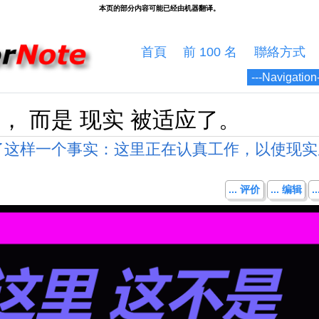
首頁
前 100 名
聯絡方式
， 而是 现实 被适应了。
了这样一个事实：这里正在认真工作，以使现实
... 评价
... 编辑
.