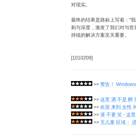
对现实。
最终的结果是路标上写着：“
刺与深度，激发了我们对与世
持续的解决方案至关重要。
[1010209]
>>
警告！ Window
>>
这里 酒 不是 醉
>>
欢迎 来到 女性 
>>
请 不要 笑 - 这
>>
无儿童 区域： 进