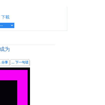
下載
成为
.. 分享
... 下一句话