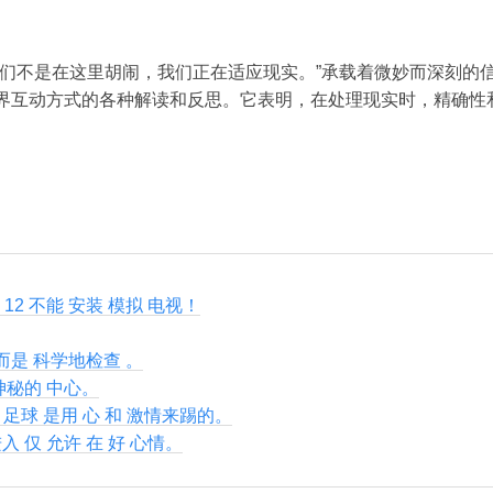
我们不是在这里胡闹，我们正在适应现实。”承载着微妙而深刻的
界互动方式的各种解读和反思。它表明，在处理现实时，精确性
s 12 不能 安装 模拟 电视！
 而是 科学地检查 。
神秘的 中心。
里 足球 是用 心 和 激情来踢的。
入 仅 允许 在 好 心情。