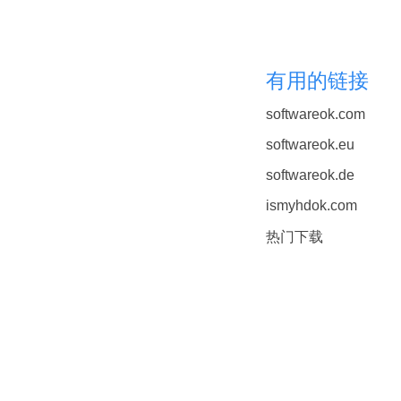
有用的链接
softwareok.com
softwareok.eu
softwareok.de
ismyhdok.com
热门下载