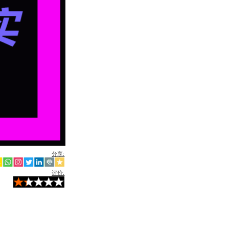
分享:
评价: