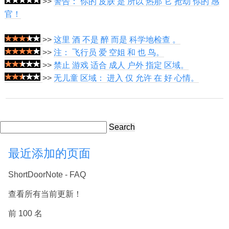
>>
警告： 你的 皮肤 是 所以 热那 它 抢劫 你的 感
官！
>>
这里 酒 不是 醉 而是 科学地检查 。
>>
注： 飞行员 爱 空姐 和 也 鸟。
>>
禁止 游戏 适合 成人 户外 指定 区域。
>>
无儿童 区域： 进入 仅 允许 在 好 心情。
Search
最近添加的页面
ShortDoorNote - FAQ
查看所有当前更新！
前 100 名