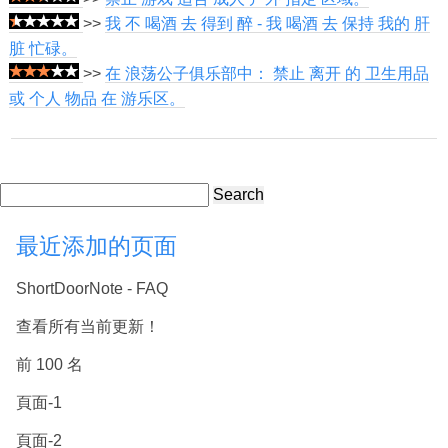
>>
我 不 喝酒 去 得到 醉 - 我 喝酒 去 保持 我的 肝
脏 忙碌。
>>
在 浪荡公子俱乐部中： 禁止 离开 的 卫生用品
或 个人 物品 在 游乐区。
Search
最近添加的页面
ShortDoorNote - FAQ
查看所有当前更新！
前 100 名
頁面-1
頁面-2