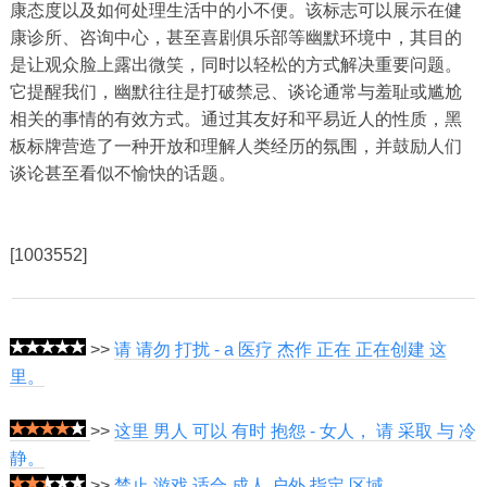
康态度以及如何处理生活中的小不便。该标志可以展示在健
康诊所、咨询中心，甚至喜剧俱乐部等幽默环境中，其目的
是让观众脸上露出微笑，同时以轻松的方式解决重要问题。
它提醒我们，幽默往往是打破禁忌、谈论通常与羞耻或尴尬
相关的事情的有效方式。通过其友好和平易近人的性质，黑
板标牌营造了一种开放和理解人类经历的氛围，并鼓励人们
谈论甚至看似不愉快的话题。
[1003552]
>>
请 请勿 打扰 - a 医疗 杰作 正在 正在创建 这
里。
>>
这里 男人 可以 有时 抱怨 - 女人， 请 采取 与 冷
静。
>>
禁止 游戏 适合 成人 户外 指定 区域。