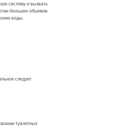
ную систему и вызвать
отки больших объемов
нению воды.
альное следует
овании туалетных