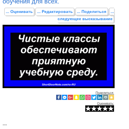
обучения для всех.
... Оценивать
... Редактировать
... Поделиться
...
следующее высказывание
Поделиться:
Оценивать:
---