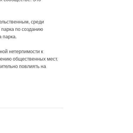
ельственным, среди
 парка по созданию
 парка.
тной нетерпимости к
нению общественных мест.
жительно повлиять на