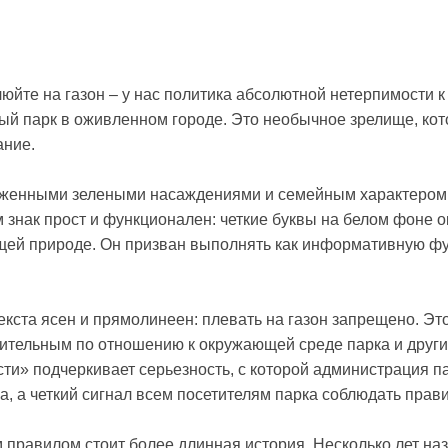
юйте на газон – у нас политика абсолютной нетерпимости 
ый парк в оживленном городе. Это необычное зрелище, кот
ание.
оженными зелеными насаждениями и семейным характером,
 знак прост и функционален: четкие буквы на белом фоне 
й природе. Он призван выполнять как информативную фун
кста ясен и прямолинеен: плевать на газон запрещено. Это
ительным по отношению к окружающей среде парка и други
ти» подчеркивает серьезность, с которой администрация па
за, а четкий сигнал всем посетителям парка соблюдать прав
 правилом стоит более длинная история. Несколько лет наз