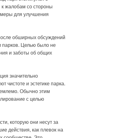
и к жалобам со стороны
ь меры для улучшения
после обширных обсуждений
и парков. Целью было не
ния и заботы об общих
ация значительно
т чистоте и эстетике парка.
риемлемо. Обычно этим
улирование с целью
ти, которую они несут за
ие действия, как плевок на
их сообществе. Это