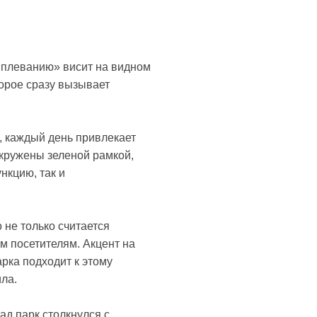
к плеванию» висит на видном
орое сразу вызывает
 каждый день привлекает
окружены зеленой рамкой,
кцию, так и
 не только считается
м посетителям. Акцент на
рка подходит к этому
ила.
ад парк столкнулся с