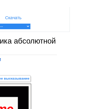
Скачать
тика абсолютной
и
щее высказывание