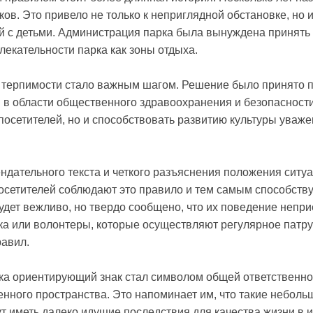
ов. Это привело не только к неприглядной обстановке, но 
ей с детьми. Администрация парка была вынуждена принят
лекательности парка как зоны отдыха.
 терпимости стало важным шагом. Решение было принято 
и в области общественного здравоохранения и безопасност
посетителей, но и способствовать развитию культуры уваже
дательного текста и четкого разъяснения положения ситу
сетителей соблюдают это правило и тем самым способствую
будет вежливо, но твердо сообщено, что их поведение неп
ка или волонтеры, которые осуществляют регулярное патр
равил.
ка ориентирующий знак стал символом общей ответственнос
нного пространства. Это напоминает им, что такие небольш
ут иметь далеко идущие последствия для качества жизни в 