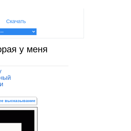
Скачать
орая у меня
у
нный
и
щее высказывание