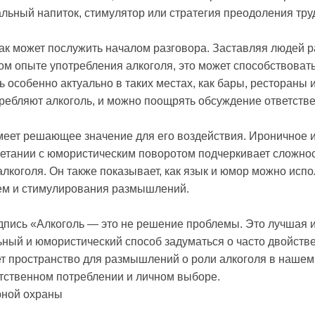
иальный напиток, стимулятор или стратегия преодоления тру
нак может послужить началом разговора. Заставляя людей 
м опыте употребления алкоголя, это может способствоват
ть особенно актуально в таких местах, как бары, ресторан
требляют алкоголь, и можно поощрять обсуждение ответств
имеет решающее значение для его воздействия. Ироничное 
четании с юмористическим поворотом подчеркивает сложнос
лкоголя. Он также показывает, как язык и юмор можно исп
ем и стимулирования размышлений.
адпись «Алкоголь — это не решение проблемы. Это лучшая ид
ьный и юмористический способ задуматься о часто двойств
ет пространство для размышлений о роли алкоголя в наше
етственном потреблении и личном выборе.
рной охраны