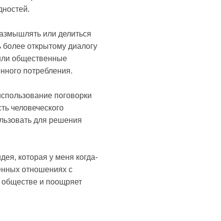
дностей.
размышлять или делиться
ь более открытому диалогу
ы или общественные
енного потребления.
использование поговорки
ть человеческого
ользовать для решения
ея, которая у меня когда-
енных отношениях с
м обществе и поощряет