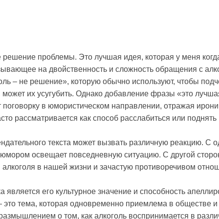
 решение проблемы. Это лучшая идея, которая у меня когд
азывающее на двойственность и сложность обращения с алк
оль – не решение», которую обычно используют, чтобы подче
, может их усугубить. Однако добавление фразы «это лучша
т поговорку в юмористическом направлении, отражая ирон
асто рассматривается как способ расслабиться или поднять
ндательного текста может вызвать различную реакцию. С о
с юмором освещает повседневную ситуацию. С другой сторо
и алкоголя в нашей жизни и зачастую противоречивом отнош
а является его культурное значение и способность апеллир
— это тема, которая одновременно приемлема в обществе и
 размышлением о том, как алкоголь воспринимается в разл