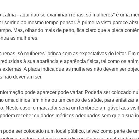
 a calma - aqui não se examinam renas, só mulheres" é uma m
r sorrir e ao mesmo tempo pensar. À primeira vista parece abs
po. Mas, olhando mais de perto, fica claro que a placa contém 
ontra as mulheres.
 renas, só mulheres” brinca com as expectativas do leitor. Em 
eduzidas à sua aparência e aparência física, tal como os anim
s externas. A placa indica que as mulheres não devem ser objec
s não deveriam ser.
informação pode aparecer pode variar. Poderia ser colocado n
 uma clínica feminina ou um centro de saúde, para enfatizar a
o. Neste caso, o marcador seria um lembrete amigável aos visit
podem receber cuidados médicos adequados sem que a sua int
m pode ser colocado num local público, talvez como parte de uma
ontexto, poderia estimular uma discussão mais ampla sobre a 