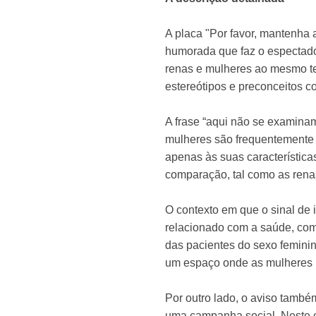
A placa "Por favor, mantenha
humorada que faz o espectado
renas e mulheres ao mesmo tem
estereótipos e preconceitos c
A frase “aqui não se examinam
mulheres são frequentemente r
apenas às suas característica
comparação, tal como as rena
O contexto em que o sinal de 
relacionado com a saúde, como
das pacientes do sexo feminin
um espaço onde as mulheres 
Por outro lado, o aviso també
uma campanha social. Neste c