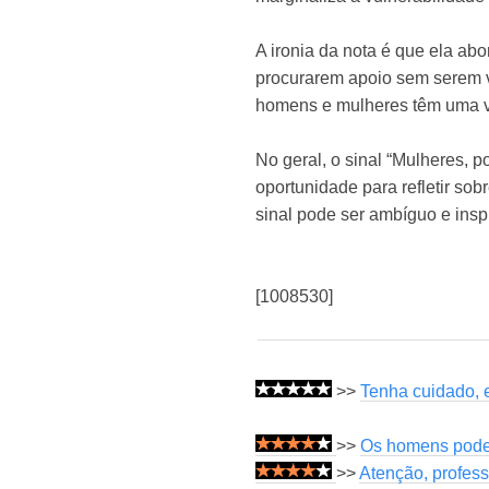
A ironia da nota é que ela a
procurarem apoio sem serem v
homens e mulheres têm uma va
No geral, o sinal “Mulheres, 
oportunidade para refletir so
sinal pode ser ambíguo e insp
[1008530]
>>
Tenha cuidado, e
>>
Os homens podem
>>
Atenção, profes