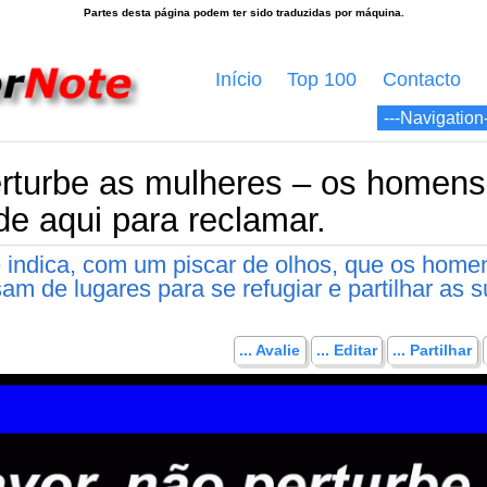
Início
Top 100
Contacto
erturbe as mulheres – os homen
de aqui para reclamar.
 indica, com um piscar de olhos, que os home
am de lugares para se refugiar e partilhar as 
... Avalie
... Editar
... Partilhar