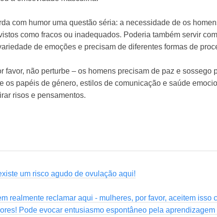
borda com humor uma questão séria: a necessidade de os home
istos como fracos ou inadequados. Poderia também servir co
riedade de emoções e precisam de diferentes formas de proce
por favor, não perturbe – os homens precisam de paz e sossego 
bre os papéis de género, estilos de comunicação e saúde emoc
irar risos e pensamentos.
xiste um risco agudo de ovulação aqui!
 realmente reclamar aqui - mulheres, por favor, aceitem isso 
sores! Pode evocar entusiasmo espontâneo pela aprendizagem