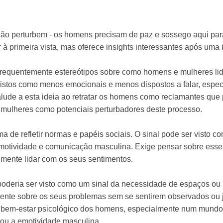
, não perturbem - os homens precisam de paz e sossego aqui pa
r à primeira vista, mas oferece insights interessantes após um
frequentemente estereótipos sobre como homens e mulheres l
stos como menos emocionais e menos dispostos a falar, espec
lude a esta ideia ao retratar os homens como reclamantes que
 as mulheres como potenciais perturbadores deste processo.
de refletir normas e papéis sociais. O sinal pode ser visto com
 emotividade e comunicação masculina. Exige pensar sobre esse
ente lidar com os seus sentimentos.
poderia ser visto como um sinal da necessidade de espaços o
nte sobre os seus problemas sem se sentirem observados ou j
o bem-estar psicológico dos homens, especialmente num mundo
 ou a emotividade masculina.