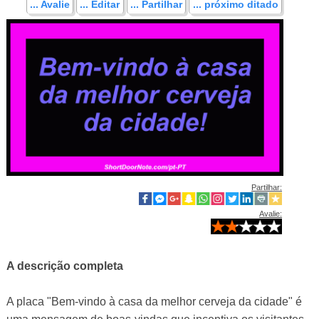
... Avalie
... Editar
... Partilhar
... próximo ditado
Partilhar:
Avalie:
A descrição completa
A placa "Bem-vindo à casa da melhor cerveja da cidade" é