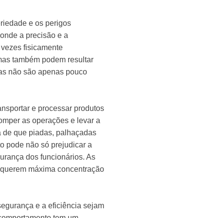
riedade e os perigos
onde a precisão e a
 vezes fisicamente
mas também podem resultar
das não são apenas pouco
nsportar e processar produtos
romper as operações e levar a
a de que piadas, palhaçadas
o pode não só prejudicar a
urança dos funcionários. As
 requerem máxima concentração
segurança e a eficiência sejam
u comportamento tem um