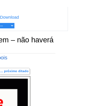
Download
gem – não haverá
pois
... próximo ditado