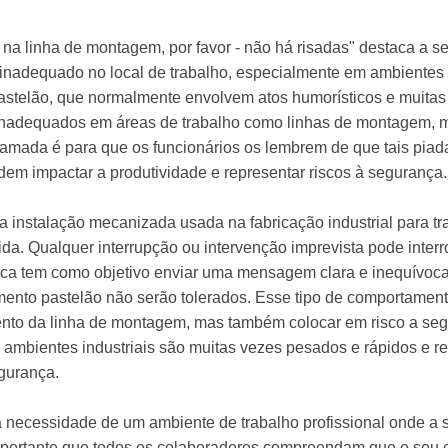
a linha de montagem, por favor - não há risadas" destaca a se
inadequado no local de trabalho, especialmente em ambientes 
pastelão, que normalmente envolvem atos humorísticos e muitas
 inadequados em áreas de trabalho como linhas de montagem, 
hamada é para que os funcionários os lembrem de que tais pia
em impactar a produtividade e representar riscos à segurança.
instalação mecanizada usada na fabricação industrial para tra
ida. Qualquer interrupção ou intervenção imprevista pode inter
placa tem como objetivo enviar uma mensagem clara e inequívoc
mento pastelão não serão tolerados. Esse tipo de comportament
ento da linha de montagem, mas também colocar em risco a seg
mbientes industriais são muitas vezes pesados ​​e rápidos e
gurança.
a necessidade de um ambiente de trabalho profissional onde a 
 importante que todos os colaboradores compreendam que o se