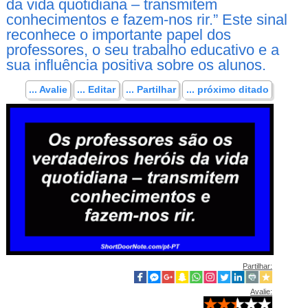
da vida quotidiana – transmitem
conhecimentos e fazem-nos rir.” Este sinal
reconhece o importante papel dos
professores, o seu trabalho educativo e a
sua influência positiva sobre os alunos.
... Avalie
... Editar
... Partilhar
... próximo ditado
Partilhar:
Avalie: