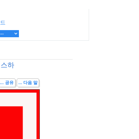
드
러스하
... 공유
... 다음 말