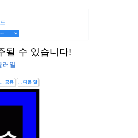
드
주될 수 있습니다!
불러일
... 공유
... 다음 말