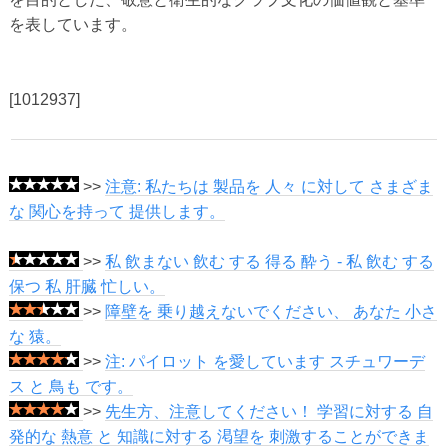
を表しています。
[1012937]
>>
注意: 私たちは 製品を 人々 に対して さまざま
な 関心を持って 提供します。
>>
私 飲まない 飲む する 得る 酔う - 私 飲む する
保つ 私 肝臓 忙しい。
>>
障壁を 乗り越えないでください、 あなた 小さ
な 猿。
>>
注: パイロット を愛しています スチュワーデ
ス と 鳥も です。
>>
先生方、注意してください！ 学習に対する 自
発的な 熱意 と 知識に対する 渇望を 刺激することができま