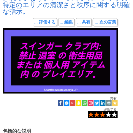
特定のエリアの清潔さと秩序に関する明確
な指示。
... 評価する
... 編集
... 共有
... 次の言葉
共有:
評価する:
包括的な説明