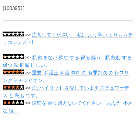
[1003951]
>>
注意してください、 私は より辛い よりも a チ
リコンテスト!
>>
私 飲まない 飲む する 得る 酔う - 私 飲む する
保つ 私 肝臓 忙しい。
>>
重要: 弁護士 弁護 事件 の 有罪判決 の レスリ
ング チャンピオン。
>>
注: パイロット を愛しています スチュワーデ
ス と 鳥も です。
>>
障壁を 乗り越えないでください、 あなた 小さ
な 猿。