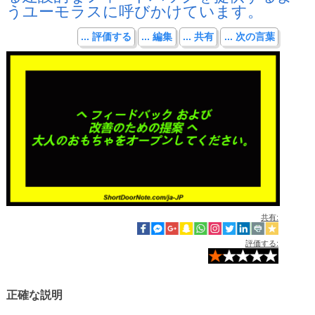
うユーモラスに呼びかけています。
... 評価する
... 編集
... 共有
... 次の言葉
共有:
評価する:
正確な説明