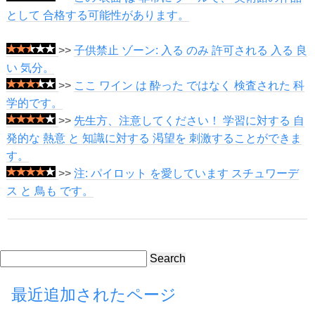
として 合格する可能性があります。
>>
子供禁止 ゾーン: 入る のみ 許可される 入る 良
い 気分。
>>
ここ ワイン は 酔った ではなく 検査された 科
学的です。
>>
先生方、注意してください！ 学習に対する 自
発的な 熱意 と 知識に対する 渇望を 刺激することができま
す。
>>
注: パイロット を愛しています スチュワーデ
ス と 鳥も です。
Search
最近追加されたページ