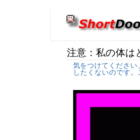
注意：私の体は
気をつけてください
したくないのです。