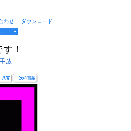
合わせ
ダウンロード
です！
手放
.. 共有
... 次の言葉