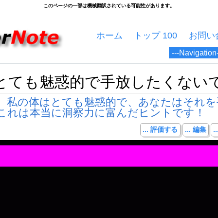
ホーム
トップ 100
お問い
とても魅惑的で手放したくない
、私の体はとても魅惑的で、あなたはそれを
これは本当に洞察力に富んだヒントです！
... 評価する
... 編集
.