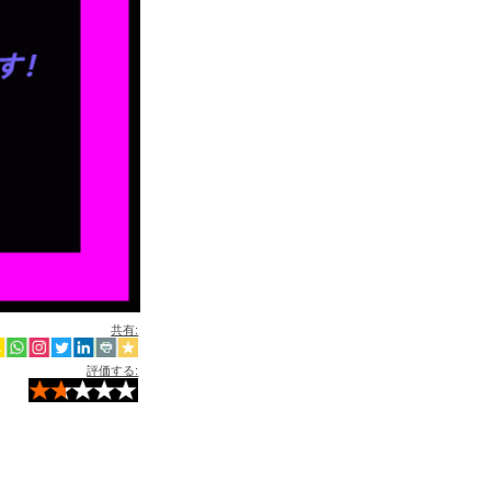
共有:
評価する: