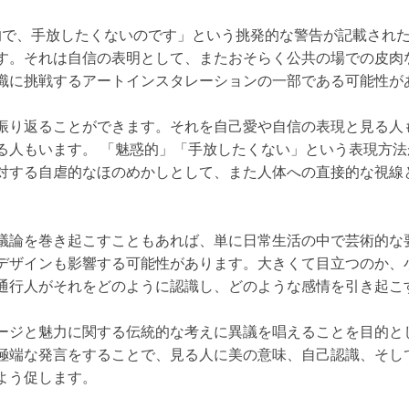
惑的で、手放したくないのです」という挑発的な警告が記載され
す。それは自信の表明として、またおそらく公共の場での皮肉
識に挑戦するアートインスタレーションの一部である可能性が
振り返ることができます。それを自己愛や自信の表現と見る人
る人もいます。 「魅惑的」「手放したくない」という表現方
対する自虐的なほのめかしとして、また人体への直接的な視線
。
議論を巻き起こすこともあれば、単に日常生活の中で芸術的な
デザインも影響する可能性があります。大きくて目立つのか、
通行人がそれをどのように認識し、どのような感情を引き起こ
ージと魅力に関する伝統的な考えに異議を唱えることを目的と
極端な発言をすることで、見る人に美の意味、自己認識、そし
よう促します。