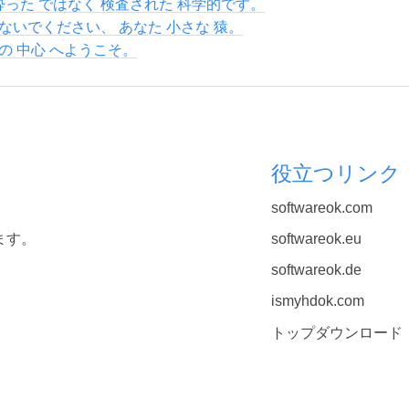
 酔った ではなく 検査された 科学的です。
ないでください、 あなた 小さな 猿。
の 中心 へようこそ。
役立つリンク
softwareok.com
ます。
softwareok.eu
softwareok.de
ismyhdok.com
トップダウンロード