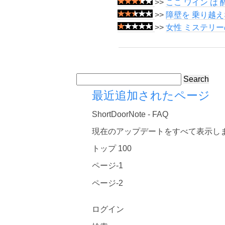
>>
ここ ワイン は
>>
障壁を 乗り越え
>>
女性 ミステリー
Search
最近追加されたページ
ShortDoorNote - FAQ
現在のアップデートをすべて表示し
トップ 100
ページ-1
ページ-2
ログイン