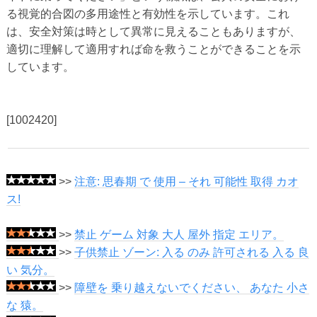
る視覚的合図の多用途性と有効性を示しています。これ
は、安全対策は時として異常に見えることもありますが、
適切に理解して適用すれば命を救うことができることを示
しています。
[1002420]
>>
注意: 思春期 で 使用 – それ 可能性 取得 カオ
ス!
>>
禁止 ゲーム 対象 大人 屋外 指定 エリア。
>>
子供禁止 ゾーン: 入る のみ 許可される 入る 良
い 気分。
>>
障壁を 乗り越えないでください、 あなた 小さ
な 猿。