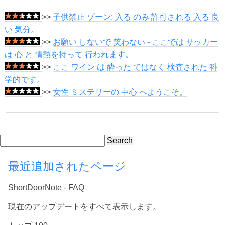
>>
子供禁止 ゾーン: 入る のみ 許可される 入る 良
い 気分。
>>
お願い しないで 笑わない - ここでは サッカー
は 心 と 情熱を持って 行われます。
>>
ここ ワイン は 酔った ではなく 検査された 科
学的です。
>>
女性 ミステリーの 中心 へようこそ。
Search
最近追加されたページ
ShortDoorNote - FAQ
現在のアップデートをすべて表示します。