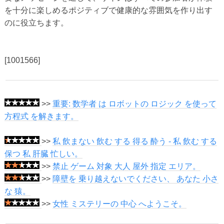
を十分に楽しめるポジティブで健康的な雰囲気を作り出す
のに役立ちます。
[1001566]
>>
重要: 数学者 は ロボットの ロジック を使って
方程式 を解きます。
>>
私 飲まない 飲む する 得る 酔う - 私 飲む する
保つ 私 肝臓 忙しい。
>>
禁止 ゲーム 対象 大人 屋外 指定 エリア。
>>
障壁を 乗り越えないでください、 あなた 小さ
な 猿。
>>
女性 ミステリーの 中心 へようこそ。