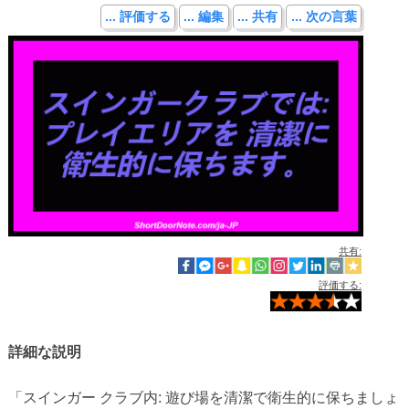
... 評価する
... 編集
... 共有
... 次の言葉
共有:
評価する:
詳細な説明
「スインガー クラブ内: 遊び場を清潔で衛生的に保ちましょ