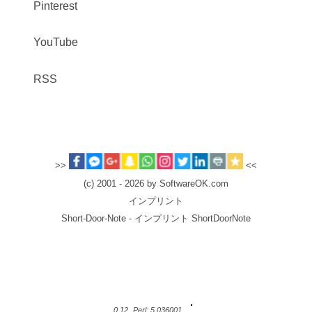
Pinterest
YouTube
RSS
>>
<<
(c) 2001 - 2026 by SoftwareOK.com
インプリント
Short-Door-Note - インプリント ShortDoorNote
0.12
Perl: 5.036001