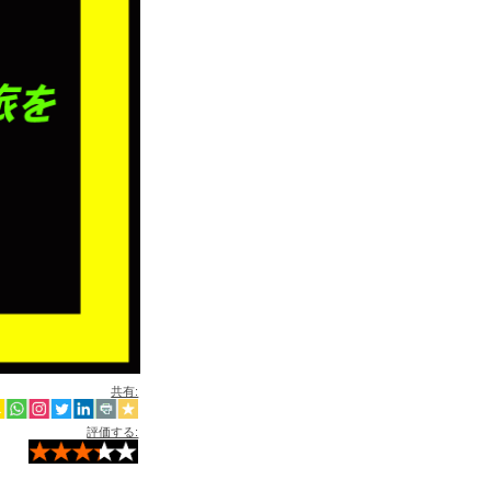
共有:
評価する: