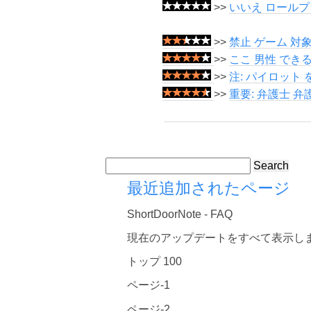
>>
いいえ ロールプ
>>
禁止 ゲーム 対象
>>
ここ 男性 できる
>>
注: パイロット
>>
重要: 弁護士 弁
Search
最近追加されたページ
ShortDoorNote - FAQ
現在のアップデートをすべて表示し
トップ 100
ページ-1
ページ-2